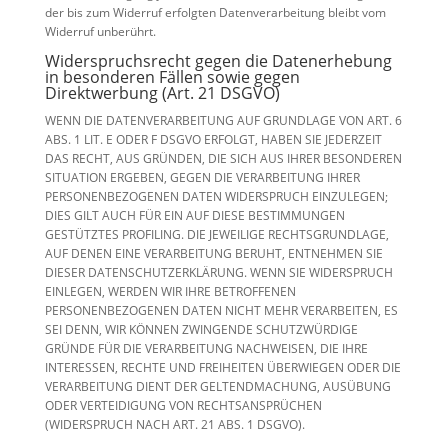
der bis zum Widerruf erfolgten Datenverarbeitung bleibt vom
Widerruf unberührt.
Widerspruchsrecht gegen die Datenerhebung
in besonderen Fällen sowie gegen
Direktwerbung (Art. 21 DSGVO)
WENN DIE DATENVERARBEITUNG AUF GRUNDLAGE VON ART. 6
ABS. 1 LIT. E ODER F DSGVO ERFOLGT, HABEN SIE JEDERZEIT
DAS RECHT, AUS GRÜNDEN, DIE SICH AUS IHRER BESONDEREN
SITUATION ERGEBEN, GEGEN DIE VERARBEITUNG IHRER
PERSONENBEZOGENEN DATEN WIDERSPRUCH EINZULEGEN;
DIES GILT AUCH FÜR EIN AUF DIESE BESTIMMUNGEN
GESTÜTZTES PROFILING. DIE JEWEILIGE RECHTSGRUNDLAGE,
AUF DENEN EINE VERARBEITUNG BERUHT, ENTNEHMEN SIE
DIESER DATENSCHUTZERKLÄRUNG. WENN SIE WIDERSPRUCH
EINLEGEN, WERDEN WIR IHRE BETROFFENEN
PERSONENBEZOGENEN DATEN NICHT MEHR VERARBEITEN, ES
SEI DENN, WIR KÖNNEN ZWINGENDE SCHUTZWÜRDIGE
GRÜNDE FÜR DIE VERARBEITUNG NACHWEISEN, DIE IHRE
INTERESSEN, RECHTE UND FREIHEITEN ÜBERWIEGEN ODER DIE
VERARBEITUNG DIENT DER GELTENDMACHUNG, AUSÜBUNG
ODER VERTEIDIGUNG VON RECHTSANSPRÜCHEN
(WIDERSPRUCH NACH ART. 21 ABS. 1 DSGVO).