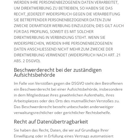
WERDEN IHRE PERSONENBEZOGENEN DATEN VERARBEITET,
UM DIREKTWERBUNG ZU BETREIBEN, SO HABEN SIE DAS
RECHT, JEDERZEIT WIDERSPRUCH GEGEN DIE VERARBEITUNG
SIE BETREFFENDER PERSONENBEZOGENER DATEN ZUM
ZWECKE DERARTIGER WERBUNG EINZULEGEN; DIES GILT AUCH
FÜR DAS PROFILING, SOWEIT ES MIT SOLCHER
DIREKTWERBUNG IN VERBINDUNG STEHT. WENN SIE
WIDERSPRECHEN, WERDEN IHRE PERSONENBEZOGENEN
DATEN ANSCHLIESSEND NICHT MEHR ZUM ZWECKE DER
DIREKTWERBUNG VERWENDET (WIDERSPRUCH NACH ART. 21
ABS. 2 DSGVO).
Beschwerde­recht bei der zuständigen
Aufsichts­behörde
Im Falle von Verstößen gegen die DSGVO steht den Betroffenen
ein Beschwerderecht bei einer Aufsichtsbehörde, insbesondere
in dem Mitgliedstaat ihres gewöhnlichen Aufenthalts, ihres
Arbeitsplatzes oder des Orts des mutmaßlichen Verstoßes zu.
Das Beschwerderecht besteht unbeschadet anderweitiger
verwaltungsrechtlicher oder gerichtlicher Rechtsbehelfe.
Recht auf Daten­übertrag­barkeit
Sie haben das Recht, Daten, die wir auf Grundlage Ihrer
Einwilligung oder in Erfüllung eines Vertrags automatisiert